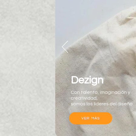
Dezign
Con talento, imaginación y
creatividad,
somos los líderes del diseño.
VER MÁS