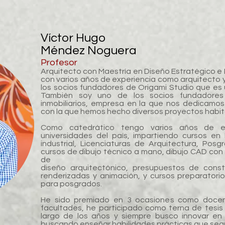
Víctor Hugo
Méndez Noguera
Profesor
Arquitecto con Maestría en Diseño Estratégico e 
con varios años de experiencia como arquitecto 
los socios fundadores de Origami Studio que es u
También soy uno de los socios fundadores
inmobiliarios, empresa en la que nos dedicamos a
con la que hemos hecho diversos proyectos habita
Como catedrático tengo varios años de ex
universidades del país, impartiendo cursos en
industrial, Licenciaturas de Arquitectura, Pos
cursos de dibujo técnico a mano, dibujo CAD con
de
diseño arquitectónico, presupuestos de const
renderizadas y animación, y cursos preparatori
para posgrados.
He sido premiado en 3 ocasiones como docent
facultades, he participado como terna de tesis 
largo de los años y siempre busco innovar en 
buscando enseñar habilidades prácticas que sean