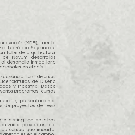
Innovación (MDEI), cuento
y catedrático. Soy uno de
n taller de arquitectura.
 de Novum desarrollos
l desarrollo inmobiliario
cionales en el país.
periencia en diversas
 Licenciaturas de Diseño
grados y Maestría. Desde
 varios programas, cursos
rucción, presentaciones
os de proyectos de tesis
e distinguido en otras
en varios proyectos a lo
los cursos que imparto,
 aplicables en el campo