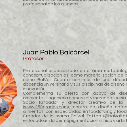
profesional de los alumnos.
Juan Pablo Balcárcel
Profesor
Profesional especializado en el área metodológ
conceptualización así como materialización de
como BalVal. Cuenta con más de una década
docencia universitaria y sus disciplinas de diseño 
innovación.
Complementa su oferta con apoyo de dise
ambientes, ingeniería comercial y mercadotecnia.
Socio fundador y director creativo de l
(
www.350grados.com
), centro de diseño enfo
alimentos, con especialidad en foodstyling y food
Creador de la marca BalVal Tattoo (@balvaltat
enfocado en la dermopigmentación clínica y artís